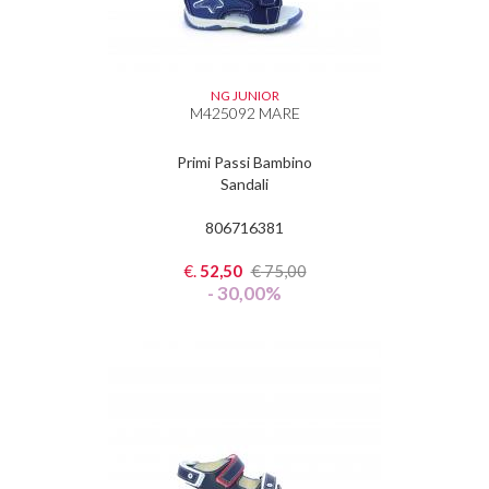
NG JUNIOR
M425092 MARE
Primi Passi Bambino
Sandali
806716381
€.
52,50
€
75,00
- 30,00%