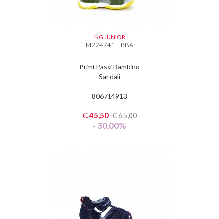
NG JUNIOR
M224741 ERBA
Primi Passi Bambino
Sandali
806714913
€.
45,50
€
65,00
- 30,00%