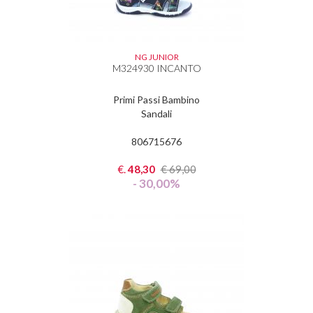
NG JUNIOR
M324930 INCANTO
Primi Passi Bambino
Sandali
806715676
€.
48,30
€
69,00
- 30,00%