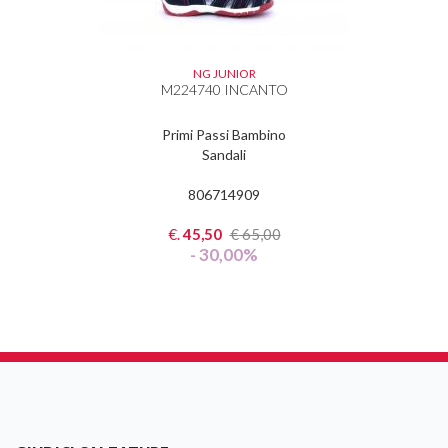
NG JUNIOR
M224740 INCANTO
Primi Passi Bambino
Sandali
806714909
€.
45,50
€
65,00
- 30,00%