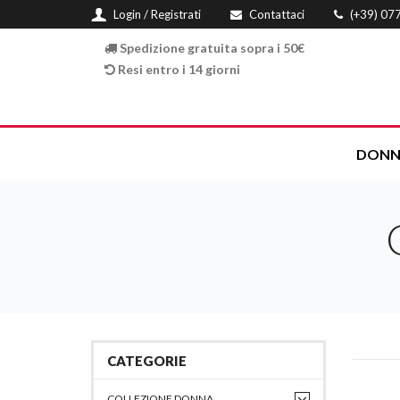
Login / Registrati
Contattaci
(+39) 07
Spedizione gratuita sopra i 50€
Resi entro i 14 giorni
DONN
CATEGORIE
COLLEZIONE DONNA